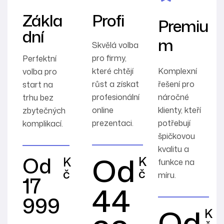
Zákla
Profi
Premiu
dní
m
Skvělá volba
pro firmy,
Perfektní
které chtějí
Komplexní
volba pro
růst a získat
řešení pro
start na
profesionální
náročné
trhu bez
online
klienty, kteří
zbytečných
prezentaci.
potřebují
komplikací.
špičkovou
kvalitu a
Od
Od
K
K
funkce na
č
č
míru.
17
44
999
Od
K