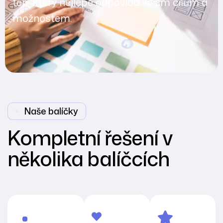
ten, který nejlépe odpovídá vašim cílům a
možnostem.
Naše balíčky
Kompletní řešení v
několika balíčcích