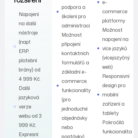
e-
podpora a
commerce
Napojení
školení pro
platformy
na další
administraci
Možnost
nástroje
Možnost
napojení na
(např.
připojení
více jazyků
ERP,
kontaktních
(vícejazyčný
platební
formulářů a
web)
brány) od
základní e-
Responsivní
4 999 Kč.
commerce
design pro
Další
funkcionality
mobilní
jazyková
(pro
zařízení a
verze
jednoduché
tablety
webu od 3
objednávky
Pokročilá
999 Kč.
nebo
funkcionalita
Expresní
poptávky)