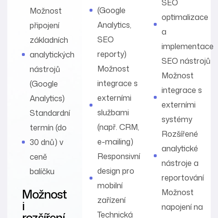
SEO
(Google
Možnost
optimalizace
Analytics,
připojení
a
SEO
základních
implementace
reporty)
analytických
SEO nástrojů
Možnost
nástrojů
Možnost
integrace s
(Google
integrace s
externími
Analytics)
externími
službami
Standardní
systémy
(např. CRM,
termín (do
Rozšířené
e-mailing)
30 dnů) v
analytické
Responsivní
ceně
nástroje a
design pro
balíčku
reportování
mobilní
Možnost
Možnost
zařízení
i
napojení na
rozšíření
Technická