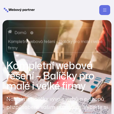
Domů
Kompletní webová řešení – Balíčky pro malé i velké
firmy
Kompletní webová
řešení – Balíčky pro
malé i velké firmy
Nabízíme balíčky vývoje webů a e-shopů
přizpůsobené vašim potřebám. Vyberte si