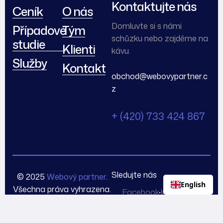
Kontaktujte nás
Ceník
O nás
Domluvte si s námi
Případové
Tým
schůzku nebo zajděme na
studie
Klienti
kávu.
Služby
Kontakt
obchod@webovypartner.c
z
+ (420) 733 424 867
Sledujte nás
© 2025
Webový partner
.
English
Všechna práva vyhrazena.
Facebook
Instagram
Tiktok