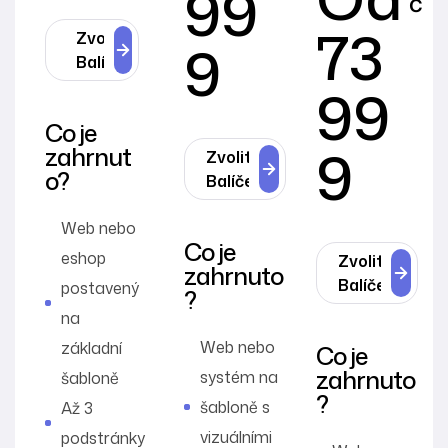
99
č
73
Zvolit
9
Balíček
99
Co je
9
zahrnut
Zvolit
o?
Balíček
Web nebo
Co je
eshop
Zvolit
zahrnuto
Balíček
postavený
?
na
Web nebo
základní
Co je
zahrnuto
systém na
šabloně
?
šabloně s
Až 3
vizuálními
podstránky