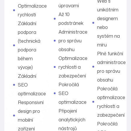
Web s
úpravami
Optimalizace
unikátním
Až 10
rychlosti
designem
podstránek
Základní
nebo
Administrace
podpora
systém na
pro správu
(technická
míru
obsahu
podpora
Plně funkční
Optimalizace
během
administrace
rychlosti a
vývoje)
pro správu
zabezpečení
Základní
obsahu
Pokročilá
SEO
Pokročilá
SEO
optimalizace
optimalizace
optimalizace
Responsivní
rychlosti a
Připojení
design pro
zabezpečení
analytických
mobilní
Pokročilá
nástrojů
zařízení